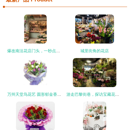
爆改南法花店门头，一秒点燃你的网红DNA！
城里街角的花店
万州天堂鸟花艺 圆形郁金香的温柔韵致与花店臻品甄选
游走巴黎街巷，探访宝藏花店寻觅芬芳秘密