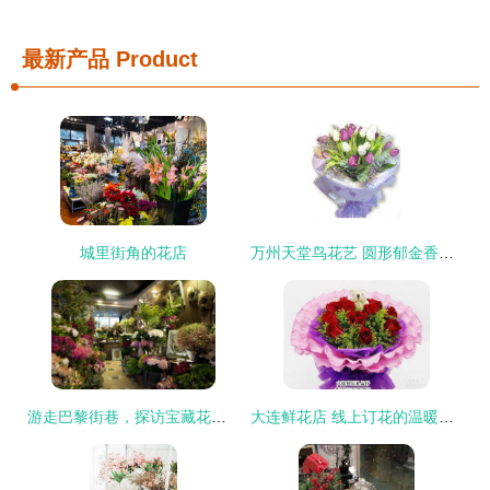
最新产品
Product
城里街角的花店
万州天堂鸟花艺 圆形郁金香的温柔韵致与花店臻品甄选
游走巴黎街巷，探访宝藏花店寻觅芬芳秘密
大连鲜花店 线上订花的温暖一瞬——以爱为名，永不凋谢的百合