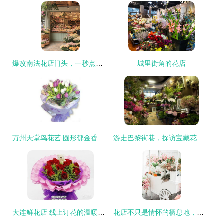
爆改南法花店门头，一秒点燃你的网红DNA！
城里街角的花店
万州天堂鸟花艺 圆形郁金香的温柔韵致与花店臻品甄选
游走巴黎街巷，探访宝藏花店寻觅芬芳秘密
大连鲜花店 线上订花的温暖一瞬——以爱为名，永不凋谢的百合
花店不只是情怀的栖息地，更是经营的战场