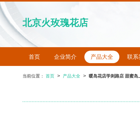
北京火玫瑰花店
首页
企业简介
产品大全
联系
>
>
当前位置：
首页
产品大全
暖岛花店学则路店 甜蜜岛