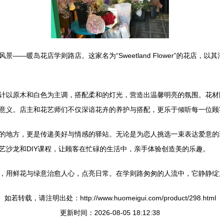
——暖岛花店学则路店。这家名为“Sweetland Flower”的花店
计以原木和白色为主调，搭配柔和的灯光，营造出温馨明亮的氛围。花材
意义。店主和花艺师们不仅深谙花卉的养护与搭配，更乐于倾听每一位顾
的地方，更是传递美好与情感的驿站。无论是为恋人挑选一束表达爱意的
艺沙龙和DIY课程，让顾客在忙碌的生活中，亲手体验创造美的乐趣。
，用鲜花与绿意治愈人心，点亮日常。在学则路匆匆的人流中，它静静绽
如若转载，请注明出处：http://www.huomeigui.com/product/298.html
更新时间：2026-08-05 18:12:38